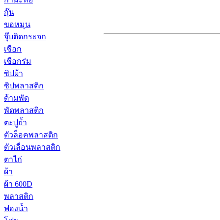
กุ๊น
ขอหมุน
จุ๊บติดกระจก
เชือก
เชือกร่ม
ซิปผ้า
ซิปพลาสติก
ด้ามพัด
พัดพลาสติก
ตะปูย้ำ
ตัวล็อคพลาสติก
ตัวเลื่อนพลาสติก
ตาไก่
ผ้า
ผ้า 600D
พลาสติก
ฟองน้ำ