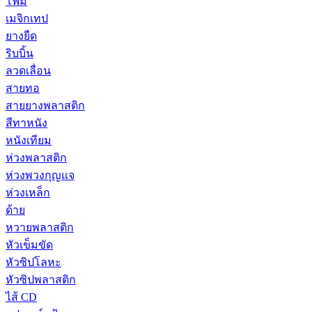
โฟม
เมจิกเทป
ยางยืด
ริบบิ้น
ลวดเลื่อน
สายทอ
สายยางพลาสติก
สีทาหนัง
หนังเทียม
ห่วงพลาสติก
ห่วงพวงกุญแจ
ห่วงเหล็ก
ด้าย
หวายพลาสติก
หัวเข็มขัด
หัวซิปโลหะ
หัวซิปพลาสติก
ไส้ CD