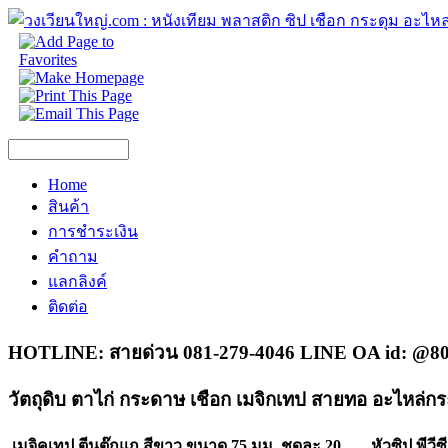
Home
สินค้า
การชำระเงิน
คำถาม
แลกลิงค์
ติดต่อ
HOTLINE: สายด่วน 081-279-4046 LINE OA id: @80
วัตถุดิบ ตาไก่ กระดาษ เชือก เมจิกเทป สายทอ อะไหล่กร
เมจิคเทป ตีนตุ๊กแก สีขาว ขนาด 75 มม. ชุดละ 20
หัวซิป พีวีซี