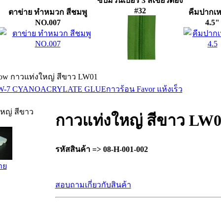
ซิปม้วนเบอร์ 3 สีเขียวตอง
#32
ตาข่าย ทำหมวก สีชมพู
คีมปากเห
NO.007
4.5"
กาวแท่งใหญ่ สีขาว LW01
 W-7 CYANOACRYLATE GLUE
กาวร้อน Favor แห้งเร็ว
หญ่ สีขาว
กาวแท่งใหญ่ สีขาว LW
รหัสสินค้า => 08-H-001-002
าย
สอบถามเกี่ยวกับสินค้า