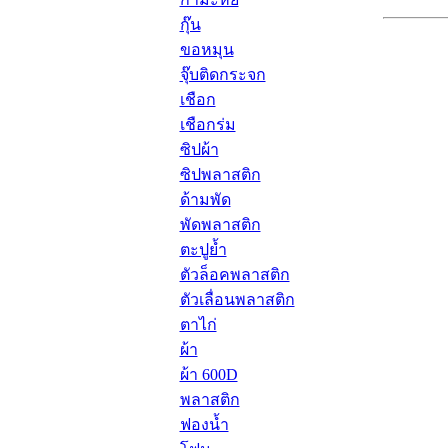
กุ๊น
ขอหมุน
จุ๊บติดกระจก
เชือก
เชือกร่ม
ซิปผ้า
ซิปพลาสติก
ด้ามพัด
พัดพลาสติก
ตะปูย้ำ
ตัวล็อคพลาสติก
ตัวเลื่อนพลาสติก
ตาไก่
ผ้า
ผ้า 600D
พลาสติก
ฟองน้ำ