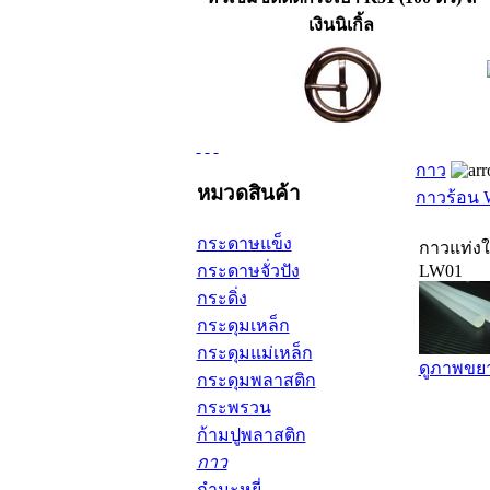
เงินนิเกิ้ล
กาว
หมวดสินค้า
กาวร้อน
กระดาษแข็ง
กาวแท่งใ
กระดาษจั่วปัง
LW01
กระดิ่ง
กระดุมเหล็ก
กระดุมแม่เหล็ก
ดูภาพขย
กระดุมพลาสติก
กระพรวน
ก้ามปูพลาสติก
กาว
กำมะหยี่