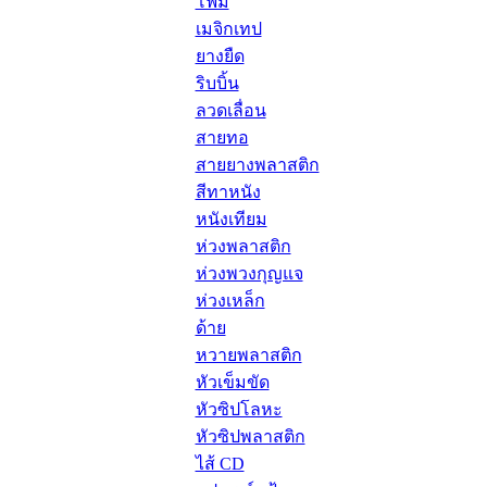
โฟม
เมจิกเทป
ยางยืด
ริบบิ้น
ลวดเลื่อน
สายทอ
สายยางพลาสติก
สีทาหนัง
หนังเทียม
ห่วงพลาสติก
ห่วงพวงกุญแจ
ห่วงเหล็ก
ด้าย
หวายพลาสติก
หัวเข็มขัด
หัวซิปโลหะ
หัวซิปพลาสติก
ไส้ CD