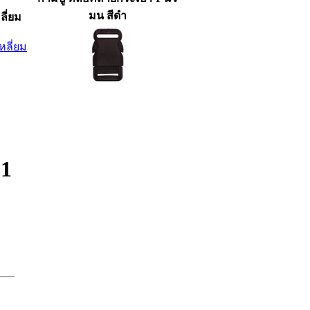
มน สีดำ
ลี่ยม
01