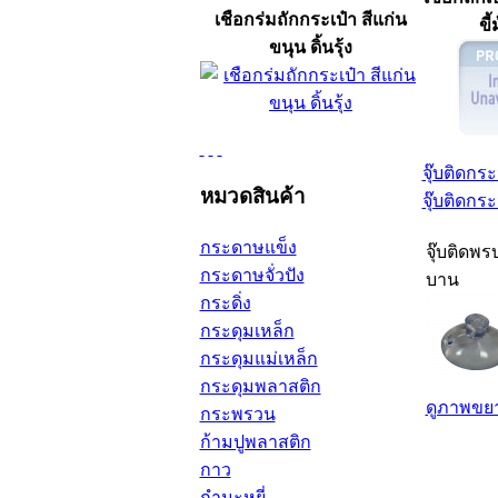
เชือกร่มถักกระเป๋า สีแก่น
ขี้
ขนุน ดิ้นรุ้ง
จุ๊บติดกร
หมวดสินค้า
จุ๊บติดกร
กระดาษแข็ง
จุ๊บติดพรบ
กระดาษจั่วปัง
บาน
กระดิ่ง
กระดุมเหล็ก
กระดุมแม่เหล็ก
กระดุมพลาสติก
ดูภาพขย
กระพรวน
ก้ามปูพลาสติก
กาว
กำมะหยี่