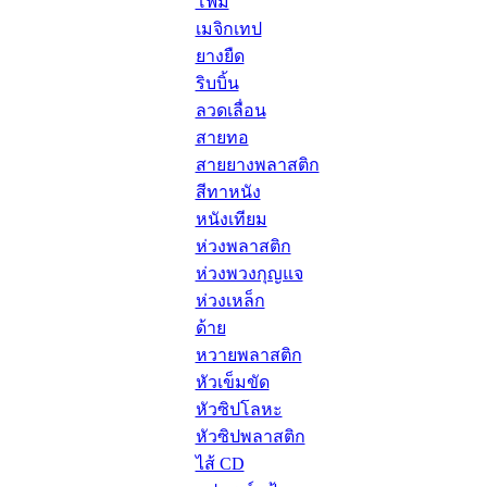
โฟม
เมจิกเทป
ยางยืด
ริบบิ้น
ลวดเลื่อน
สายทอ
สายยางพลาสติก
สีทาหนัง
หนังเทียม
ห่วงพลาสติก
ห่วงพวงกุญแจ
ห่วงเหล็ก
ด้าย
หวายพลาสติก
หัวเข็มขัด
หัวซิปโลหะ
หัวซิปพลาสติก
ไส้ CD