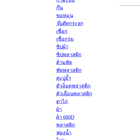
กุ๊น
ขอหมุน
จุ๊บติดกระจก
เชือก
เชือกร่ม
ซิปผ้า
ซิปพลาสติก
ด้ามพัด
พัดพลาสติก
ตะปูย้ำ
ตัวล็อคพลาสติก
ตัวเลื่อนพลาสติก
ตาไก่
ผ้า
ผ้า 600D
พลาสติก
ฟองน้ำ