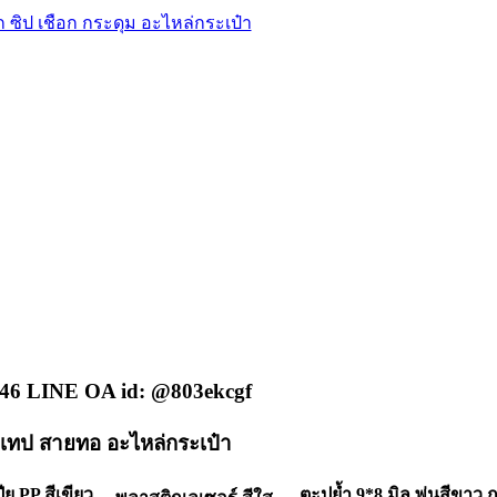
46 LINE OA id: @803ekcgf
ิกเทป สายทอ อะไหล่กระเป๋า
ีย PP สีเขียว
ตะปูย้ำ 9*8 มิล พ่นสีขาว 