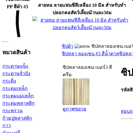
สายทอ ลายแฟนซีสีเหลือง 10 มิล สำหรับทำ
PP สีดำ #5
ปลอกคอสัตว์เลี้ยงม้วนละ50ม
ซิปผ้า
ซิปหลาลองเชน เบอร์
หมวดสินค้า
ซิปหลา ลองเชน #3 สีน้ำตาล
ซิปหลา
กระดาษแข็ง
ซิปหลาลองเชน เบอร์3 สี
ซิ
กระดาษจั่วปัง
ครีม
กระดิ่ง
กระดุมเหล็ก
รหัสส
กระดุมแม่เหล็ก
กระดุมพลาสติก
ดูภาพขยาย
กระพรวน
สอบถา
ก้ามปูพลาสติก
กาว
กำมะหยี่