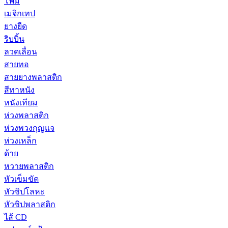
โฟม
เมจิกเทป
ยางยืด
ริบบิ้น
ลวดเลื่อน
สายทอ
สายยางพลาสติก
สีทาหนัง
หนังเทียม
ห่วงพลาสติก
ห่วงพวงกุญแจ
ห่วงเหล็ก
ด้าย
หวายพลาสติก
หัวเข็มขัด
หัวซิปโลหะ
หัวซิปพลาสติก
ไส้ CD