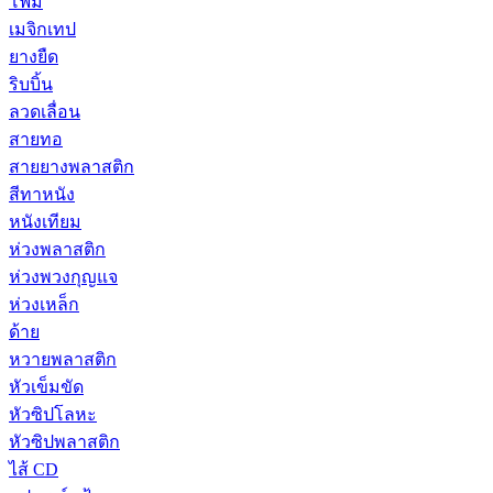
โฟม
เมจิกเทป
ยางยืด
ริบบิ้น
ลวดเลื่อน
สายทอ
สายยางพลาสติก
สีทาหนัง
หนังเทียม
ห่วงพลาสติก
ห่วงพวงกุญแจ
ห่วงเหล็ก
ด้าย
หวายพลาสติก
หัวเข็มขัด
หัวซิปโลหะ
หัวซิปพลาสติก
ไส้ CD