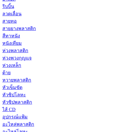
ริบบิ้น
ลวดเลื่อน
สายทอ
สายยางพลาสติก
สีทาหนัง
หนังเทียม
ห่วงพลาสติก
ห่วงพวงกุญแจ
ห่วงเหล็ก
ด้าย
หวายพลาสติก
หัวเข็มขัด
หัวซิปโลหะ
หัวซิปพลาสติก
ไส้ CD
อุปกรณ์แฟ้ม
อะไหล่พลาสติก
อะไหล่โลหะ