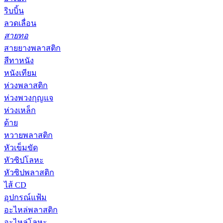
ริบบิ้น
ลวดเลื่อน
สายทอ
สายยางพลาสติก
สีทาหนัง
หนังเทียม
ห่วงพลาสติก
ห่วงพวงกุญแจ
ห่วงเหล็ก
ด้าย
หวายพลาสติก
หัวเข็มขัด
หัวซิปโลหะ
หัวซิปพลาสติก
ไส้ CD
อุปกรณ์แฟ้ม
อะไหล่พลาสติก
อะไหล่โลหะ