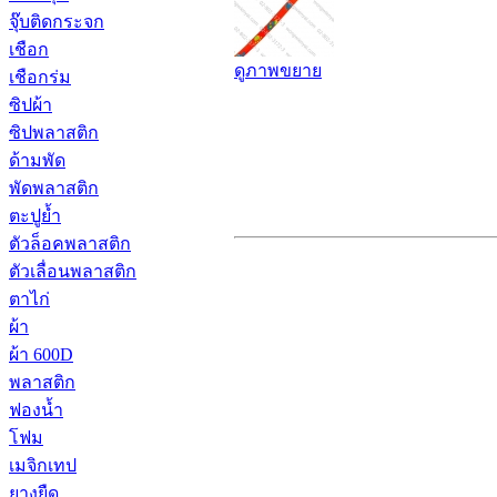
จุ๊บติดกระจก
เชือก
ดูภาพขยาย
เชือกร่ม
ซิปผ้า
ซิปพลาสติก
ด้ามพัด
พัดพลาสติก
ตะปูย้ำ
ตัวล็อคพลาสติก
ตัวเลื่อนพลาสติก
ตาไก่
ผ้า
ผ้า 600D
พลาสติก
ฟองน้ำ
โฟม
เมจิกเทป
ยางยืด