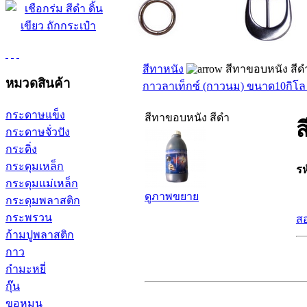
สีทาหนัง
สีทาขอบหนัง สีด
หมวดสินค้า
กาวลาเท็กซ์ (กาวนม) ขนาด10กิโ
กระดาษแข็ง
สีทาขอบหนัง สีดำ
ส
กระดาษจั่วปัง
กระดิ่ง
กระดุมเหล็ก
รห
กระดุมแม่เหล็ก
ดูภาพขยาย
กระดุมพลาสติก
กระพรวน
สอ
ก้ามปูพลาสติก
กาว
กำมะหยี่
กุ๊น
ขอหมุน