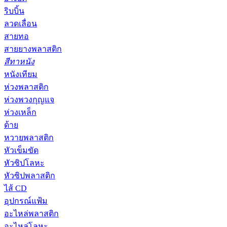
ริบบิ้น
ลวดเลื่อน
สายทอ
สายยางพลาสติก
สีทาหนัง
หนังเทียม
ห่วงพลาสติก
ห่วงพวงกุญแจ
ห่วงเหล็ก
ด้าย
หวายพลาสติก
หัวเข็มขัด
หัวซิปโลหะ
หัวซิปพลาสติก
ไส้ CD
อุปกรณ์แฟ้ม
อะไหล่พลาสติก
อะไหล่โลหะ