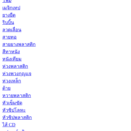
โฟม
เมจิกเทป
ยางยืด
ริบบิ้น
ลวดเลื่อน
สายทอ
สายยางพลาสติก
สีทาหนัง
หนังเทียม
ห่วงพลาสติก
ห่วงพวงกุญแจ
ห่วงเหล็ก
ด้าย
หวายพลาสติก
หัวเข็มขัด
หัวซิปโลหะ
หัวซิปพลาสติก
ไส้ CD